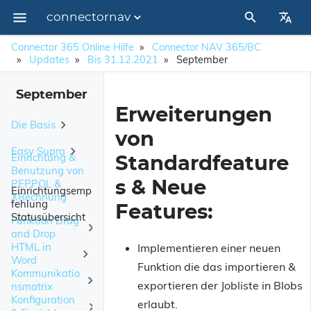
connectornav
Impressum
Connector 365 Online Hilfe
Connector NAV 365/BC
Updates
Bis 31.12.2021
September
September
Erweiterungen
Die Basis
von
Easy Supra
Die Basisübersichten
Einrichtung &
Standardfeature
Benutzung von
Die PDF Erzeugung
Kurzbeschreibung / Überblick
PEPPOL &
s & Neue
Einrichtungsemp
XRechnung
Das Modul DocImport
fehlung
PEPPOL via Connector 365BC
Zu erweiternde Benutzerrechte / Geänderte Objekte
Kernfunktionalitäten
Features:
Statusübersicht
Das Modul E-Rechnungs-Import
Funktion Drag
Gewichtung
XRechnung via Connector 365BC
Funktionsbeschreibung
Einstellen von PEPPOL
and Drop
Nützliche Funktionen
HTML in
Implementieren einer neuen
Kriterien
Versenden via E-Mail
Einrichtung
Auswertungen
Vorbereitung
Word
Funktion die das importieren &
Auswahl der Auswertung
Kommunikatio
Erstellen einer PEPPOL-XML
Anwenderbeispiel
Mögliche Belegarten
Datei anlegen
Auszuwertende Daten
exportieren der Jobliste in Blobs
Bewertung - Einrichtung
nsmatrix
Punktevergabe
PEPPOL im Standard
Konfiguration
Einrichtung
erlaubt.
Bilder verknüpfen
Anlegen von Kontakten
Bewertung - Kreditor Liste
Einrichtungsassistent