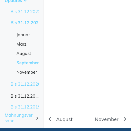
Updates
Warteschlangefehler
Gebuchte Belege
Die Konfiguration
Ein Drucker pro Nutzer / Bericht
Benutzerbericht Einrichtung
Ungebuchte Belege
Bis 31.12.2022
Die Konfiguration
Benutzerbericht Einrichtung
Bis 31.12.2021
Januar
Januar
März
August
September
November
Bis 31.12.2020
Bis 31.12.2018
Januar
Februar
Bis 31.12.2019
März
Mahnungsver
August
November
Januar
sand
April
Februar