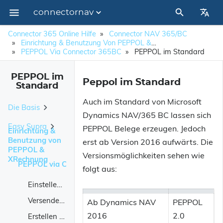
connectornav
Impressum
Connector 365 Online Hilfe
Connector NAV 365/BC
Einrichtung & Benutzung Von PEPPOL & XRechnung
PEPPOL Via Connector 365BC
PEPPOL im Standard
PEPPOL im
Peppol im Standard
Standard
Auch im Standard von Microsoft
Die Basis
Dynamics NAV/365 BC lassen sich
Easy Supra
Die Basisübersichten
PEPPOL Belege erzeugen. Jedoch
Einrichtung &
Benutzung von
erst ab Version 2016 aufwärts. Die
Die PDF Erzeugung
Kurzbeschreibung / Überblick
PEPPOL &
Versionsmöglichkeiten sehen wie
XRechnung
Das Modul DocImport
PEPPOL via Connector 365BC
Zu erweiternde Benutzerrechte / Geänderte Objekte
Kernfunktionalitäten
folgt aus:
Das Modul E-Rechnungs-Import
Gewichtung
Funktionsbeschreibung
Einstellen von PEPPOL
Nützliche Funktionen
Kriterien
Versenden via E-Mail
Ab Dynamics NAV
PEPPOL
Auswertungen
Auswahl der Auswertung
2016
2.0
Erstellen einer PEPPOL-XML
Auszuwertende Daten