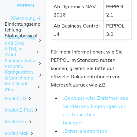
Bewertung - Einrichtung
Punktevergabe
PEPPOL im Standard
Ab Dynamics NAV
PEPPOL
Bewertung - Kreditor Liste
Einrichtungsassistent
Harte Kriterien - Warenwirtschaft
Schlüsselung
2016
2.1
XRechnung via Connector 365BC
Bewertung - Kreditor einzeln
Reklamationen
Bewertungsvorraussetzungen
Import / Export
Stufe 1
Einrichtungsemp
Ab Business Central
PEPPOL
fehlung
Vorbereitung
Wareneingangs-/Qualitätsprotokoll
Klassifizierung
Stufe 2
14
3.0
Statusübersicht
Funktion Drag
Mögliche Belegarten
Weiche Kriterien - Kontaktprofile
and Drop
Stufe 3
Auswertung
HTML in
Einrichtung
Für mehr Informationen, wie Sie
Einrichtung
Stufe 4
Word
Einrichtung der Bewertungen
Bewertung - Einrichtung
PEPPOL im Standard nutzen
Leitweg-ID
Kommunikatio
Anwenderbeispiel
Stufe 5
Datei anlegen
nsmatrix
Bewertung - Kreditor Liste
können, greifen Sie bitte auf
XRechnung erzeugen
Konfiguration
Bilder verknüpfen
Anlegen von Kontakten
offizielle Dokumentationen von
Bewertung - Kreditor einzeln
& Einrichtung
Begleitende Dokumente
Mail Sender
Bodytext
Microsoft zurück wie z.B.
Begriffsklärungen
Vorbereitung
Direktversand per E-Mail
Plus
Tabellen-IDs
Konfiguration
„Gewusst wie: Einrichten des
Modul CTI
Fehler analysieren
Prioritäten
Empfänger-Mailadressen
Senden und Empfangen von
Connector 365 setup
Benutzer einrichten
Informationen zur Fehlersuche
Modul E-Post
Vorbereitung
elektronischen
Abweichender Versand
Report einrichten
Einrichtung
Einrichtung
Modul Fax
Die Registrierung
Belegen“
Der Stapelmodus
Der Dialog
Anruf über Kontakte
„Daten elektronisch
Benutzer Einrichtung
Die Einrichtung
Modul Mail
Zusatzhinweise Faxmaker
Buchen und Verarbeiten