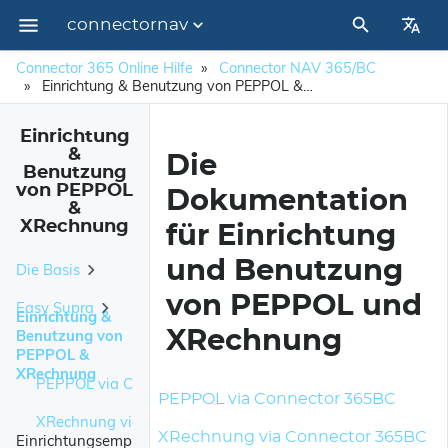
connectornav
Impressum
Connector 365 Online Hilfe
Connector NAV 365/BC
Einrichtung & Benutzung von PEPPOL & XRechnung
Einrichtung
&
Die
Benutzung
von PEPPOL
Dokumentation
&
XRechnung
für Einrichtung
und Benutzung
Die Basis
von PEPPOL und
Easy Supra
Die Basisübersichten
Einrichtung &
Benutzung von
XRechnung
Die PDF Erzeugung
Kurzbeschreibung / Überblick
PEPPOL &
XRechnung
Das Modul DocImport
PEPPOL via Connector 365BC
Zu erweiternde Benutzerrechte / Geänderte Objekte
Kernfunktionalitäten
PEPPOL via Connector 365BC
Das Modul E-Rechnungs-Import
Gewichtung
XRechnung via Connector 365BC
Funktionsbeschreibung
Einstellen von PEPPOL
Nützliche Funktionen
XRechnung via Connector 365BC
Einrichtungsemp