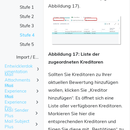
Wareneingangs-/Qualitätsprotokoll
Abbildung 17).
Klassifizierung
Stufe 1
Weiche Kriterien - Kontaktprofile
Stufe 2
Auswertung
Stufe 3
Einrichtung der Bewertungen
Bewertung - Einrichtung
Stufe 4
Bewertung - Kreditor Liste
Stufe 5
Bewertung - Kreditor einzeln
Abbildung 17: Liste der
Import / Export
zugeordneten Kreditoren
Entwicklerdok
umentation
Sollten Sie Kreditoren zu Ihrer
Mail
Attachments
Connector 365 Rollencenter
aktuellen Bewertung hinzufügen
Plus
Mail
wollen, klicken Sie „Kreditor
Experience
Neu und geplant
Plus
Mail
hinzufügen“. Es öffnet sich eine
Experience
Erste Schritte
Neu und geplant
Liste aller verfügbaren Kreditoren.
Pro
Mail Sender
Markieren Sie hier die
Arbeiten mit Mail Attachments Plus
Erste Schritte
Neu und geplant
Einleitung
Plus
entsprechenden Kreditoren und
Mail Subject
Neu und geplant
Erste Schritte
Test & Kauf
Unterschiede im Dialog
Arbeiten mit Mail Experience Plus
Videos
Einleitung
Plus
fügen Sie diese mit „Bestätigen“ zu