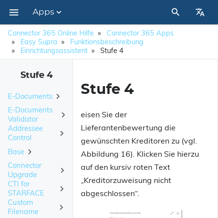
Apps
Impressum
Connector 365 Online Hilfe
Connector 365 Apps
Easy Supra
Funktionsbeschreibung
Einrichtungsassistent
Stufe 4
Stufe 4
Stufe 4
E-Documents
E-Documents
eisen Sie der
Neu und geplant
Validator
Lieferantenbewertung die
Addressee
Erste Schritte
Neu und geplant
Control
gewünschten Kreditoren zu (vgl.
Base
Arbeiten mit E-Documents
Installation
Erste Schritte
Neu und geplant
Abbildung 16). Klicken Sie hierzu
Connector
auf den kursiv roten Text
Einrichtung
Arbeiten mit E-Documents Validator
Erste Schritte
AppSource
Neu und geplant
Empfang von E-Belegen
Einrichtung
Upgrade
„Kreditorzuweisung nicht
CTI for
Versand von E-Belegen
OnPrem
Erste Schritte
Arbeiten mit Connector 365 Addressee Control
Erste Schritte
Arbeiten mit eingehenden Dokumenten
MwSt.-Schema
Installation
Einleitung
abgeschlossen“.
STARFACE
Custom
Einheitencodes
Nutzung der Connector 365 Upgrade App
Arbeiten mit ausgehenden E-Dokumenten
Einrichtung
Neu und geplant
Einleitung
Test & Kauf
Weitere E-Mail-Empfänger
Videos
AppSource
Filename